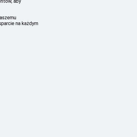
entów, aby
 naszemu
sparcie na każdym