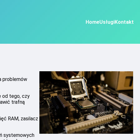
Home
Usługi
Kontakt
ia problemów
 od tego, czy
tawić trafną
ięć RAM, zasilacz
eń systemowych