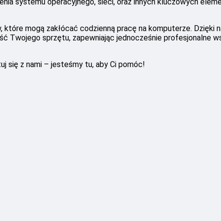
ia systemu operacyjnego, sieci, oraz innych kluczowych elem
w, które mogą zakłócać codzienną pracę na komputerze. Dzięki
ść Twojego sprzętu, zapewniając jednocześnie profesjonalne w
j się z nami – jesteśmy tu, aby Ci pomóc!